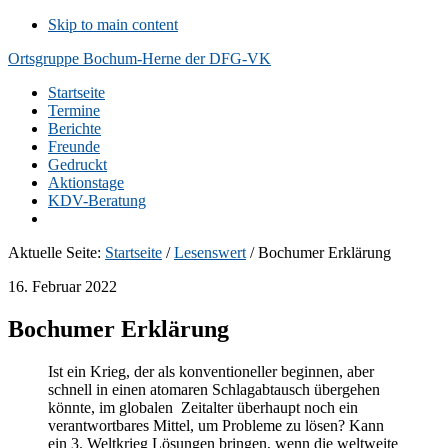
Skip to main content
Ortsgruppe Bochum-Herne der DFG-VK
Startseite
Termine
Berichte
Freunde
Gedruckt
Aktionstage
KDV-Beratung
Aktuelle Seite:
Startseite
/
Lesenswert
/
Bochumer Erklärung
16. Februar 2022
Bochumer Erklärung
Ist ein Krieg, der als konventioneller beginnen, aber
schnell in einen atomaren Schlagabtausch übergehen
könnte, im globalen Zeitalter überhaupt noch ein
verantwortbares Mittel, um Probleme zu lösen? Kann
ein 3. Weltkrieg Lösungen bringen, wenn die weltweite