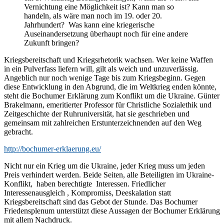
Vernichtung eine Möglichkeit ist? Kann man so
handeln, als wäre man noch im 19. oder 20.
Jahrhundert? Was kann eine kriegerische
Auseinandersetzung überhaupt noch für eine andere
Zukunft bringen?
Kriegsbereitschaft und Kriegsrhetorik wachsen. Wer keine Waffen
in ein Pulverfass liefern will, gilt als weich und unzuverlässig.
Angeblich nur noch wenige Tage bis zum Kriegsbeginn. Gegen
diese Entwicklung in den Abgrund, die im Weltkrieg enden könnte,
steht die Bochumer Erklärung zum Konflikt um die Ukraine. Günter
Brakelmann, emeritierter Professor für Christliche Sozialethik und
Zeitgeschichte der Ruhruniversität, hat sie geschrieben und
gemeinsam mit zahlreichen Erstunterzeichnenden auf den Weg
gebracht.
http://bochumer-erklaerung.eu/
Nicht nur ein Krieg um die Ukraine, jeder Krieg muss um jeden
Preis verhindert werden. Beide Seiten, alle Beteiligten im Ukraine-
Konflikt, haben berechtigte Interessen. Friedlicher
Interessenausgleich , Kompromiss, Deeskalation statt
Kriegsbereitschaft sind das Gebot der Stunde. Das Bochumer
Friedensplenum unterstützt diese Aussagen der Bochumer Erklärung
mit allem Nachdruck.