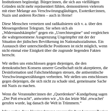
Institutionen begünstigt. Bürger:innen, die sich aus vielfältigen
Gründen nicht mehr repräsentiert fühlen, demonstrieren vielerorts
mit einer Melange aus Verschwörungsgläubigen, Esoteriker:innen,
Nazis und anderen Rechten – auch in Herne!
Diese Menschen vernetzen und radikalisieren sich v. a. über den
Messengerdienst Telegram. Sie sehen sich als
„Widerstandskämpfer“ gegen ein „Unrechtsregime“ und vergleichen
die wahrgenommene Ausgrenzung Ungeimpfter mit der der
Situation der jüdischen Bevölkerung im Nationalsozialismus. Ein
Austausch über unterschiedliche Positionen ist nicht möglich, wenn
nicht einmal eine Einigkeit über die zugrunde liegenden Fakten
herrscht.
Wir stellen uns entschlossen gegen diejenigen, die den
demokratischen Konsens unserer Gesellschaft nicht akzeptieren, die
Desinformation und Falschmeldungen streuen, die antisemitische
Verschwörungserzählungen verbreiten. Wir stellen uns entschlossen
gegen diejenigen, die sich nicht zu schade sind, gemeinsame Sache
mit Nazis zu machen.
Wenn die Veranstalter:innen der „Querdenken“-Kundgebung sagen
„Der Pott erwacht“, antworten wir „Als das letzte Mal ‚erwachet‘
gerufen wurde, lag danach die Welt in Trümmern.“