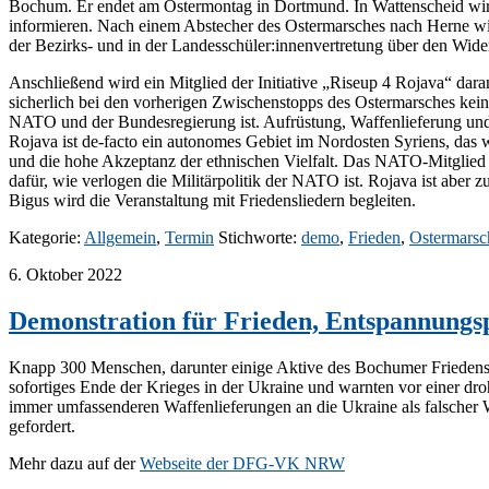
Bochum. Er endet am Ostermontag in Dortmund. In Wattenscheid wir
informieren. Nach einem Abstecher des Ostermarsches nach Herne wir
der Bezirks- und in der Landesschüler:innenvertretung über den Wide
Anschließend wird ein Mitglied der Initiative „Riseup 4 Rojava“ dar
sicherlich bei den vorherigen Zwischenstopps des Ostermarsches kein 
NATO und der Bundesregierung ist. Aufrüstung, Waffenlieferung und 
Rojava ist de-facto ein autonomes Gebiet im Nordosten Syriens, das 
und die hohe Akzeptanz der ethnischen Vielfalt. Das NATO-Mitglied T
dafür, wie verlogen die Militärpolitik der NATO ist. Rojava ist aber 
Bigus wird die Veranstaltung mit Friedensliedern begleiten.
Kategorie:
Allgemein
,
Termin
Stichworte:
demo
,
Frieden
,
Ostermarsc
6. Oktober 2022
Demonstration für Frieden, Entspannungsp
Knapp 300 Menschen, darunter einige Aktive des Bochumer Friedens
sofortiges Ende der Krieges in der Ukraine und warnten vor einer dr
immer umfassenderen Waffenlieferungen an die Ukraine als falscher
gefordert.
Mehr dazu auf der
Webseite der DFG-VK NRW