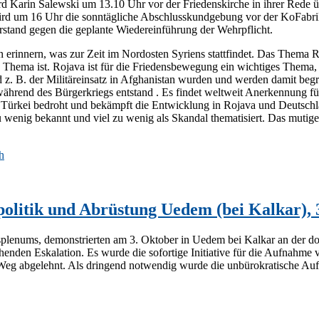
d Karin Salewski um 13.10 Uhr vor der Friedenskirche in ihrer Rede
d um 16 Uhr die sonntägliche Abschlusskundgebung vor der KoFabrik s
rstand gegen die geplante Wiedereinführung der Wehrpflicht.
an erinnern, was zur Zeit im Nordosten Syriens stattfindet. Das Thema
Thema ist. Rojava ist für die Friedensbewegung ein wichtiges Thema, w
z. B. der Militäreinsatz in Afghanistan wurden und werden damit begrü
während des Bürgerkriegs entstand . Es findet weltweit Anerkennung fü
ürkei bedroht und bekämpft die Entwicklung in Rojava und Deutschland 
zu wenig bekannt und viel zu wenig als Skandal thematisiert. Das mutige
h
olitik und Abrüstung Uedem (bei Kalkar), 3
plenums, demonstrierten am 3. Oktober in Uedem bei Kalkar an der d
ohenden Eskalation. Es wurde die sofortige Initiative für die Aufnahm
 Weg abgelehnt. Als dringend notwendig wurde die unbürokratische Au