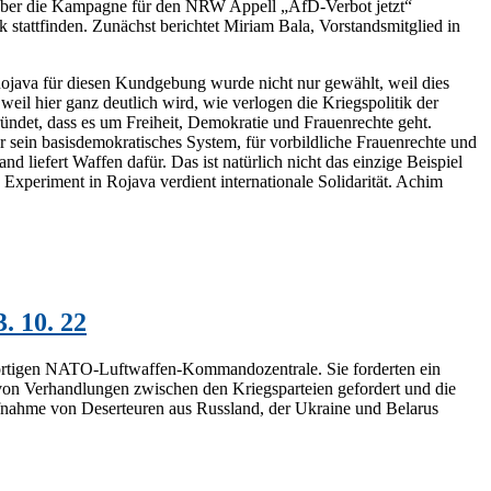
 über die Kampagne für den NRW Appell „AfD-Verbot jetzt“
tattfinden. Zunächst berichtet Miriam Bala, Vorstandsmitglied in
 Rojava für diesen Kundgebung wurde nicht nur gewählt, weil dies
eil hier ganz deutlich wird, wie verlogen die Kriegspolitik der
ndet, dass es um Freiheit, Demokratie und Frauenrechte geht.
r sein basisdemokratisches System, für vorbildliche Frauenrechte und
liefert Waffen dafür. Das ist natürlich nicht das einzige Beispiel
 Experiment in Rojava verdient internationale Solidarität. Achim
. 10. 22
ortigen NATO-Luftwaffen-Kommandozentrale. Sie forderten ein
e von Verhandlungen zwischen den Kriegsparteien gefordert und die
fnahme von Deserteuren aus Russland, der Ukraine und Belarus