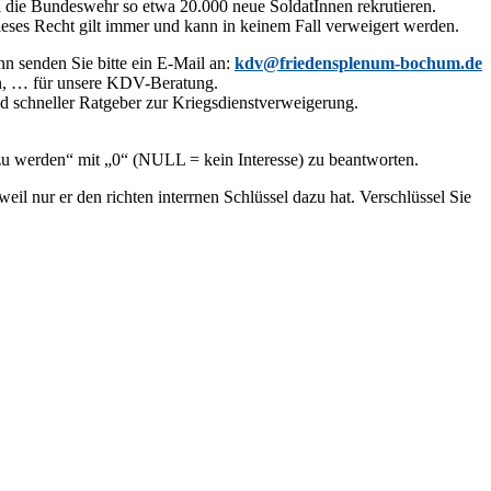
 die Bundeswehr so etwa 20.000 neue SoldatInnen rekrutieren.
ieses Recht gilt immer und kann in keinem Fall verweigert werden.
n senden Sie bitte ein E-Mail an:
kdv@friedensplenum-bochum.de
on, … für unsere KDV-Beratung.
nd schneller Ratgeber zur Kriegsdienstverweigerung.
at zu werden“ mit „0“ (NULL = kein Interesse) zu beantworten.
l nur er den richten interrnen Schlüssel dazu hat. Verschlüssel Sie