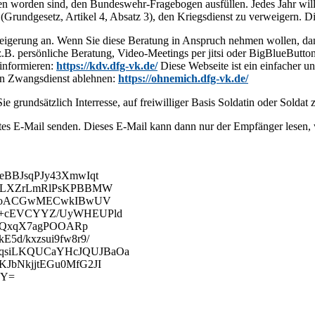
n worden sind, den Bundeswehr-Fragebogen ausfüllen. Jedes Jahr will
(Grundgesetz, Artikel 4, Absatz 3), den Kriegsdienst zu verweigern. D
eigerung an. Wenn Sie diese Beratung in Anspruch nehmen wollen, dan
.B. persönliche Beratung, Video-Meetings per jitsi oder BigBlueButt
 informieren:
https://kdv.dfg-vk.de/
Diese Webseite ist ein einfacher u
den Zwangsdienst ablehnen:
https://ohnemich.dfg-vk.de/
ie grundsätzlich Interresse, auf freiwilliger Basis Soldatin oder Sold
es E-Mail senden. Dieses E-Mail kann dann nur der Empfänger lesen, wei
BBJsqPJy43XmwIqt
ZnLXZrLmRlPsKPBBMW
jmoACGwMECwkIBwUV
s+cEVCYYZ/UyWHEUPld
AiQxqX7agPOOARp
d/kxzsui9fw8r9/
siLKQUCaYHcJQUJBaOa
bNkjjtEGu0MfG2JI
gY=