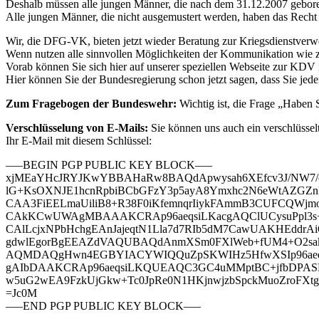
Deshalb müssen alle jungen Männer, die nach dem 31.12.2007 gebore
Alle jungen Männer, die nicht ausgemustert werden, haben das Recht 
Wir, die DFG-VK, bieten jetzt wieder Beratung zur Kriegsdienstverw
Wenn nutzen alle sinnvollen Möglichkeiten der Kommunikation wie z
Vorab können Sie sich hier auf unserer speziellen Webseite zur KDV
Hier können Sie der Bundesregierung schon jetzt sagen, dass Sie je
Zum Fragebogen der Bundeswehr:
Wichtig ist, die Frage „Haben S
Verschlüsselung von E-Mails:
Sie können uns auch ein verschlüsselt
Ihr E-Mail mit diesem Schlüssel:
—–BEGIN PGP PUBLIC KEY BLOCK—–
xjMEaYHcJRYJKwYBBAHaRw8BAQdApwysah6XEfcv3J/NW7/e
lG+KsOXNJE1hcnRpbiBCbGFzY3p5ayA8Ymxhc2N6eWtAZG
CAA3FiEELmaUiliB8+R38F0iKfemnqrIiykFAmmB3CUFCQW
CAkKCwUWAgMBAAAKCRAp96aeqsiLKacgAQClUCysuPpl3
CAlLcjxNPbHchgEAnJajeqtN1Lla7d7RIb5dM7CawUAKHEddr
gdwlEgorBgEEAZdVAQUBAQdAnmXSm0FXlWeb+fUM4+O2sakE5
AQMDAQgHwn4EGBYIACYWIQQuZpSKWIHz5HfwXSIp96aeq
gAIbDAAKCRAp96aeqsiLKQUEAQC3GC4uMMptBC+jfbDPASKJ
w5uG2wEA9FzkUjGkw+Tc0JpRe0N1HKjnwjzbSpckMuoZroFXt
=Jc0M
—–END PGP PUBLIC KEY BLOCK—–